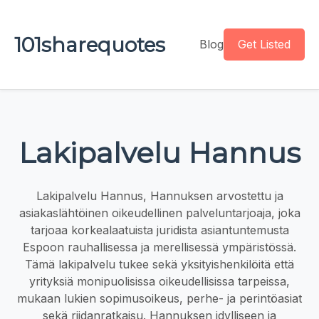
101sharequotes
Blog
Get Listed
Lakipalvelu Hannus
Lakipalvelu Hannus, Hannuksen arvostettu ja
asiakaslähtöinen oikeudellinen palveluntarjoaja, joka
tarjoaa korkealaatuista juridista asiantuntemusta
Espoon rauhallisessa ja merellisessä ympäristössä.
Tämä lakipalvelu tukee sekä yksityishenkilöitä että
yrityksiä monipuolisissa oikeudellisissa tarpeissa,
mukaan lukien sopimusoikeus, perhe- ja perintöasiat
sekä riidanratkaisu. Hannuksen idylliseen ja